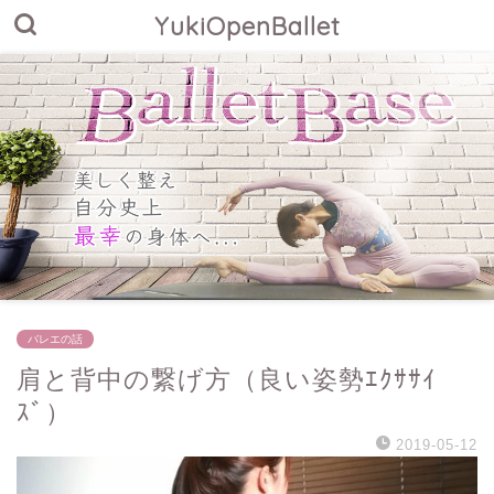
YukiOpenBallet
バレエの話
肩と背中の繋げ方（良い姿勢ｴｸｻｻｲ
ｽﾞ）
2019-05-12