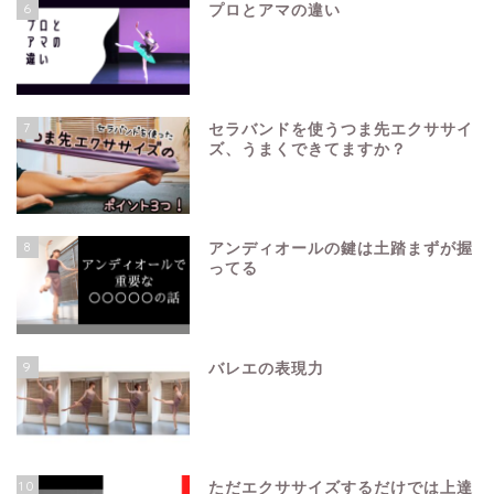
6
プロとアマの違い
7
セラバンドを使うつま先エクササイ
ズ、うまくできてますか？
8
アンディオールの鍵は土踏まずが握
ってる
9
バレエの表現力
10
ただエクササイズするだけでは上達