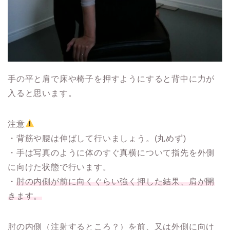
手の平と肩で床や椅子を押すようにすると背中に力が
入ると思います。
注意
・背筋や腰は伸ばして行いましょう。(丸めず)
・手は写真のように体のすぐ真横について指先を外側
に向けた状態で行います。
・
肘の内側が前に向くぐらい強く押した結果、肩が開
きます。
肘の内側（注射するところ？）を前、又は外側に向け