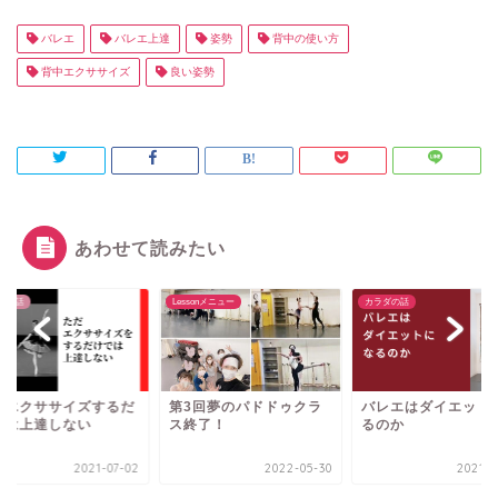
バレエ
バレエ上達
姿勢
背中の使い方
背中エクササイズ
良い姿勢
あわせて読みたい
エの話
Lessonメニュー
カラダの話
だエクササイズするだ
第3回夢のパドドゥクラ
バレエはダイエット
では上達しない
ス終了！
るのか
2021-07-02
2022-05-30
2021-0