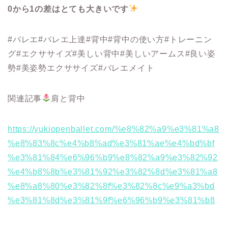
0から1の差はとても大きいです
#バレエ#バレエ上達#背中#背中の使い方#トレーニン
グ#エクササイズ#美しい背中#美しいアームス#良い姿
勢#美姿勢エクササイズ#バレエメイト
関連記事
肩と背中
https://yukiopenballet.com/%e8%82%a9%e3%81%a8
%e8%83%8c%e4%b8%ad%e3%81%ae%e4%bd%bf
%e3%81%84%e6%96%b9%e8%82%a9%e3%82%92
%e4%b8%8b%e3%81%92%e3%82%8d%e3%81%a8
%e8%a8%80%e3%82%8f%e3%82%8c%e9%a3%bd
%e3%81%8d%e3%81%9f%e6%96%b9%e3%81%b8