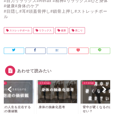
#自力リラックス#Rerax #精神#リラックス#心と身体
#健康#身体のケア
#目隠し#耳#頭蓋骨押し#鎖骨上押し#ストレッチポー
ル
ストレッチポール
リラックス
健康
肩こり
あわせて読みたい
ダの話
カラダの話
カラダの話
なたの人生を左右する
身体の抽象化思考
背中が硬くなるのは
胞達の価値観
せい？