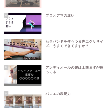
6
プロとアマの違い
7
セラバンドを使うつま先エクササイ
ズ、うまくできてますか？
8
アンディオールの鍵は土踏まずが握
ってる
9
バレエの表現力