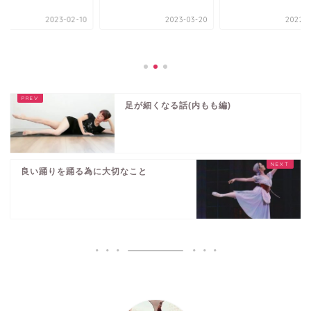
2023-02-10
2023-03-20
2022-0
足が細くなる話(内もも編)
良い踊りを踊る為に大切なこと