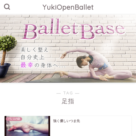
YukiOpenBallet
― TAG ―
足指
バレエの話
強く優しいつま先