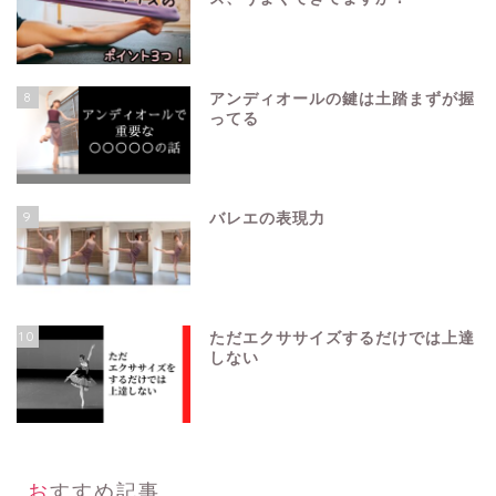
8
アンディオールの鍵は土踏まずが握
ってる
9
バレエの表現力
10
ただエクササイズするだけでは上達
しない
おすすめ記事