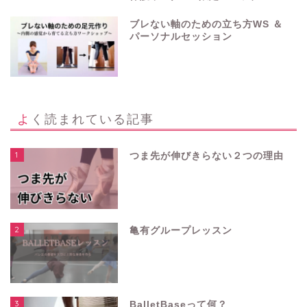
ブレない軸のための立ち方WS ＆
パーソナルセッション
よく読まれている記事
1
つま先が伸びきらない２つの理由
2
亀有グループレッスン
3
BalletBaseって何？