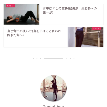
背中ほぐしの重要性(健康、美姿勢への
第一歩)
肩と背中の使い方(肩を下げろと言われ
飽きた方へ)
Tomohime