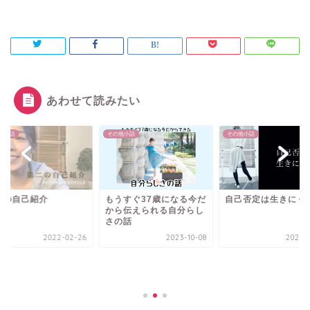
あわせて読みたい
他小話
その他小話
その他小話
二の自己紹介
もうすぐ37歳になる今だ
自己否定は生きにく
から伝えられる自分らし
さの話
2022-02-26
2023-10-08
2022-0