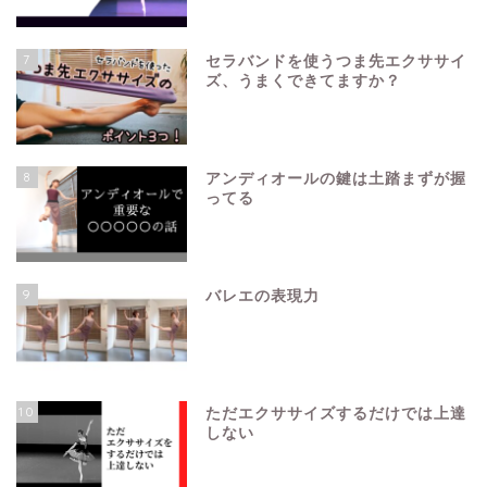
7
セラバンドを使うつま先エクササイ
ズ、うまくできてますか？
8
アンディオールの鍵は土踏まずが握
ってる
9
バレエの表現力
10
ただエクササイズするだけでは上達
しない