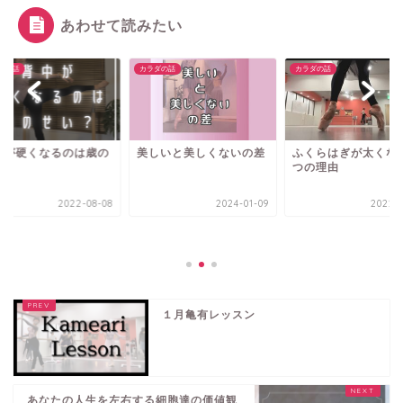
あわせて読みたい
ダの話
カラダの話
カラダの話
中が硬くなるのは歳の
美しいと美しくないの差
ふくらはぎが太くな
い？
つの理由
2022-08-08
2024-01-09
2022-1
１月亀有レッスン
あなたの人生を左右する細胞達の価値観