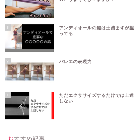
8
アンディオールの鍵は土踏まずが握
ってる
9
バレエの表現力
10
ただエクササイズするだけでは上達
しない
おすすめ記事