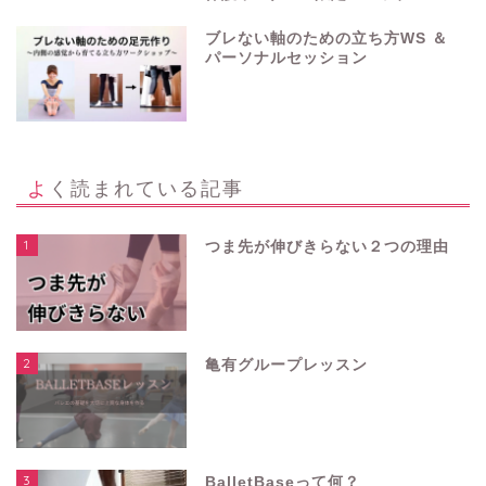
ブレない軸のための立ち方WS ＆
パーソナルセッション
よく読まれている記事
1
つま先が伸びきらない２つの理由
2
亀有グループレッスン
3
BalletBaseって何？