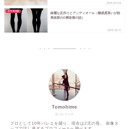
2019-03-04
カラダの話
綺麗な足作りとアンディオール（難易度高いが効
果抜群のO脚改善の話）
2019-02-11
Tomohime
元バレリーナ
プロとして10年バレエを踊り、現在は2児の母。 画像タ
ップで詳し過ぎるプロフィールへ飛べます。