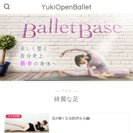
YukiOpenBallet
― TAG ―
綺麗な足
カラダの話
足が細くなる話(内もも編)