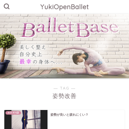
YukiOpenBallet
― TAG ―
姿勢改善
カラダの話
姿勢が良いと疲れにくい？