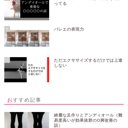
ってる
9
バレエの表現力
10
ただエクササイズするだけでは上達
しない
おすすめ記事
綺麗な足作りとアンディオール（難
易度高いが効果抜群のO脚改善の
話）