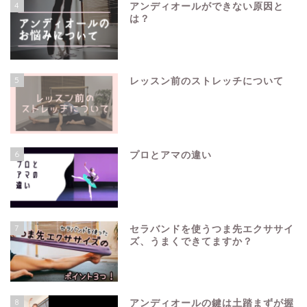
4
アンディオールができない原因と
は？
5
レッスン前のストレッチについて
6
プロとアマの違い
7
セラバンドを使うつま先エクササイ
ズ、うまくできてますか？
8
アンディオールの鍵は土踏まずが握