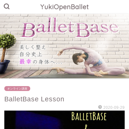
YukiOpenBallet
オンライン講座
BalletBase Lesson
2020-09-29