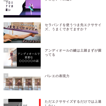
7
セラバンドを使うつま先エクササイ
ズ、うまくできてますか？
8
アンディオールの鍵は土踏まずが握
ってる
9
バレエの表現力
10
ただエクササイズするだけでは上達
しない