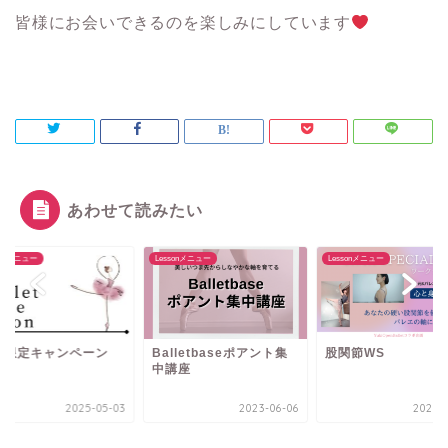
皆様にお会いできるのを楽しみにしています
あわせて読みたい
sonメニュー
Lessonメニュー
Lessonメニュー
間限定キャンペーン
Balletbaseポアント集
股関節WS
中講座
2025-05-03
2023-06-06
2023-1