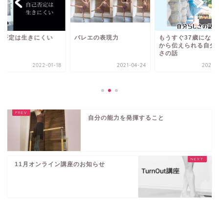
己否定は生きにくい
バレエの表現力
もうすぐ37歳になる
から伝えられる自分
さの話
2022-01-18
2021-04-24
2023-1
自分の能力を発揮すること
11月オンライン講座のお知らせ