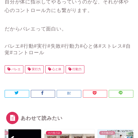
自分が体に指示してやるっていうのかな、それが体や
心のコントロール力にも繋がります。
だからバレエって面白い。
バレエ#行動#実行#失敗#行動力#心と体#ストレス#自
覚#コントロール
バレエ
実行力
心と体
行動力
あわせて読みたい
他小話
その他小話
その他小話