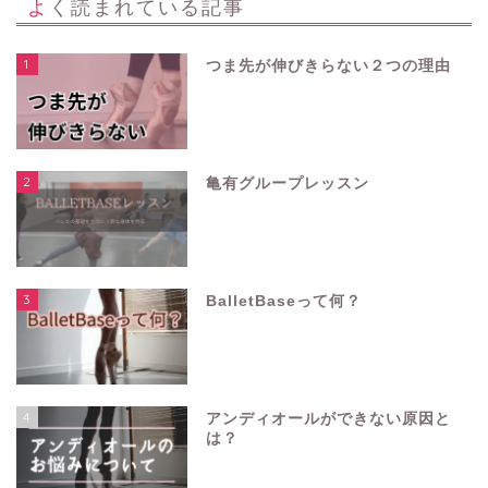
よく読まれている記事
1
つま先が伸びきらない２つの理由
2
亀有グループレッスン
3
BalletBaseって何？
4
アンディオールができない原因と
は？