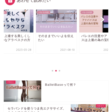
あわせて読みたい
エの話
バレエの話
バレエの話
っと上達する美しくし
そのままでいいよを伝え
バレエの注意やアド
やかなアラベスクの方
たい
スは上達の為の宝物
2023-03-28
2021-08-10
2021-0
BalletBaseって何？
セラバンドを使うつま先エクササイズ、