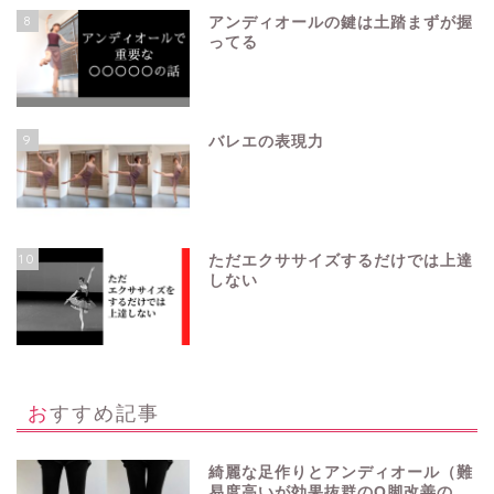
8
アンディオールの鍵は土踏まずが握
ってる
9
バレエの表現力
10
ただエクササイズするだけでは上達
しない
おすすめ記事
綺麗な足作りとアンディオール（難
易度高いが効果抜群のO脚改善の