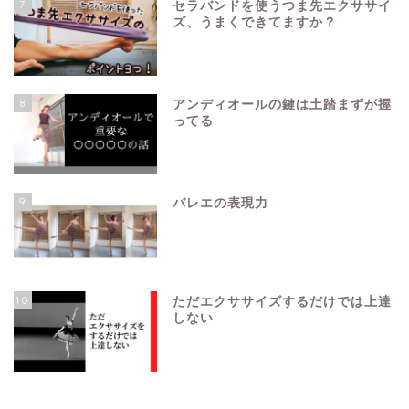
7
セラバンドを使うつま先エクササイ
ズ、うまくできてますか？
8
アンディオールの鍵は土踏まずが握
ってる
9
バレエの表現力
10
ただエクササイズするだけでは上達
しない