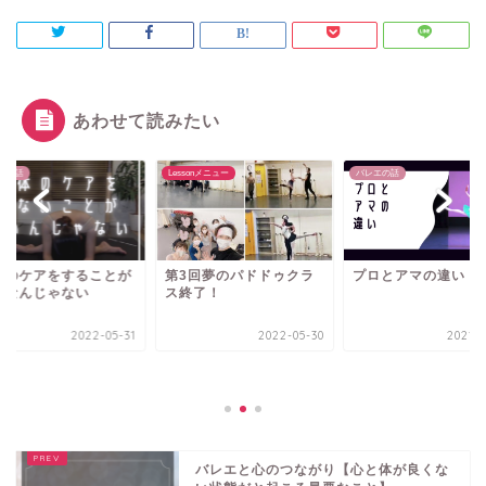
あわせて読みたい
エの話
Lessonメニュー
バレエの話
体のケアをすることが
第3回夢のパドドゥクラ
プロとアマの違い
切なんじゃない
ス終了！
2022-05-31
2022-05-30
2021-0
バレエと心のつながり【心と体が良くな