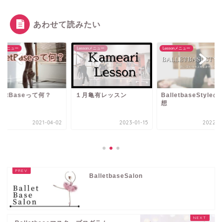
あわせて読みたい
sonメニュー
Lessonメニュー
Lessonメニュー
lletBaseって何？
１月亀有レッスン
BalletbaseStyle
想
2021-04-02
2023-01-15
2022-0
BalletbaseSalon