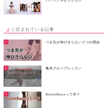
パーソナルセッション
よく読まれている記事
1
つま先が伸びきらない２つの理由
2
亀有グループレッスン
3
BalletBaseって何？